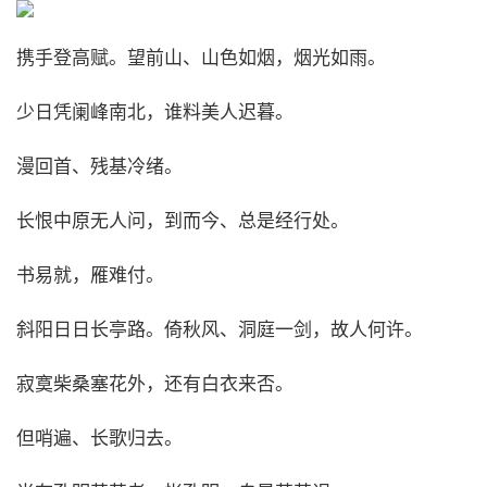
携手登高赋。望前山、山色如烟，烟光如雨。
少日凭阑峰南北，谁料美人迟暮。
漫回首、残基冷绪。
长恨中原无人问，到而今、总是经行处。
书易就，雁难付。
斜阳日日长亭路。倚秋风、洞庭一剑，故人何许。
寂寞柴桑塞花外，还有白衣来否。
但哨遍、长歌归去。