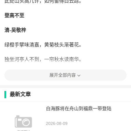
此处山头高几许，如何留得白云踪。
登高不至
清-吴敬梓
绿橙手擘味清嘉，黄菊枝头渐著花。
独坐河亭人不到，一帘秋水读南华。
展开全部内容
最新文章
白海豚将在舟山到福鼎一带登陆
2026-08-09