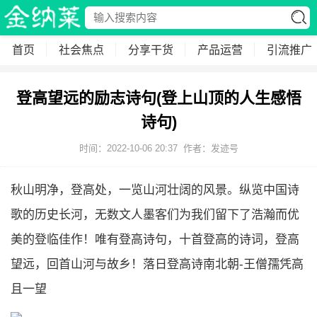
首页
社会焦点
分享干货
产品运营
引流推广
登高望远的励志诗句(登上山顶的人生感悟
诗句)
时间：2022-10-06 20:37
作者：发迹号
秋山明净，登高处，一览山河壮阔的风景。纵览中国诗
歌的历史长河，无数文人墨客们为我们留下了浩瀚而优
美的登临佳作！唯有登高诗句，十首登高的诗词，登高
望远，回首山河与故乡！落日登高诗南北朝-王僧孺凭高
且一望