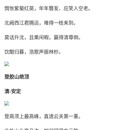
惆怅紫菊红萸，年年簪发、应笑人空老。
北阙西江君赐远，难得一枝来到。
莫话升沈，且乘闲暇，赢得清尊倒。
饮酣归暮，浩歌声振林杪。
登胶山绝顶
清-安定
登高须上最高峰，直透云关第一重。