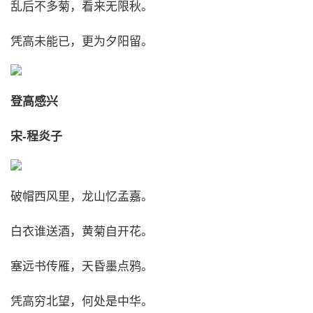
乱后不多菊，看来无限秋。
凭高未能已，更为夕阳留。
登高感兴
宋-程炎子
破帽西风里，龙山忆孟嘉。
白衣谁送酒，黄菊自开花。
塞远书传雁，天昏墨点鸦。
凭高穷北望，何处是中华。