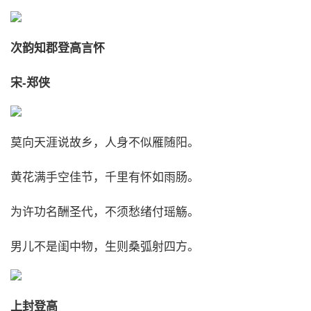
次韵知郡登高言怀
宋-郑侠
莫向天涯说故乡，人身不似雁随阳。
黄花满手空佳节，千里有怀如雨肠。
为许功名酬圣代，不须愁绪付瑶觞。
男儿不是闺中物，生则桑弧射四方。
上封登高