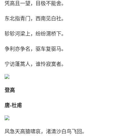
凭高且一望，目极不能舍。
东北指青门，西南见白社。
轸轸河梁上，纷纷渭桥下。
争利亦争名，驱车复驱马。
宁访蓬蒿人，谁怜寂寞者。
登高
唐-杜甫
风急天高猿啸哀，渚清沙白鸟飞回。