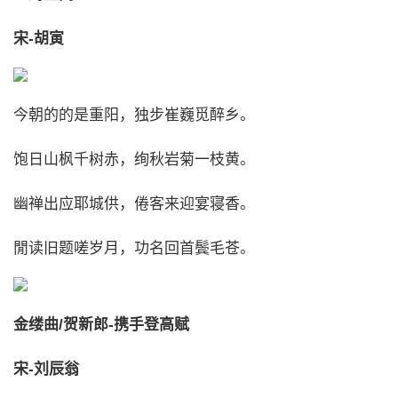
宋-胡寅
今朝的的是重阳，独步崔巍觅醉乡。
饱日山枫千树赤，绚秋岩菊一枝黄。
幽禅出应耶城供，倦客来迎宴寝香。
閒读旧题嗟岁月，功名回首鬓毛苍。
金缕曲/贺新郎-携手登高赋
宋-刘辰翁