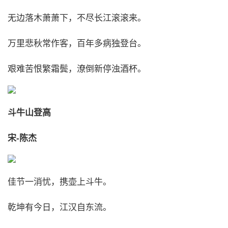
无边落木萧萧下，不尽长江滚滚来。
万里悲秋常作客，百年多病独登台。
艰难苦恨繁霜鬓，潦倒新停浊酒杯。
斗牛山登高
宋-陈杰
佳节一消忧，携壶上斗牛。
乾坤有今日，江汉自东流。