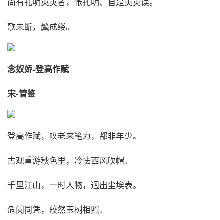
尚有孔明英英者，怅孔明、自是英英误。
歌未断，鬓成缕。
念奴娇-登高作赋
宋-管鉴
登高作赋，叹老来笔力，都非年少。
古观重游秋色里，冷怯西风吹帽。
千里江山，一时人物，迥出尘埃表。
危阑同凭，皎然玉树相照。