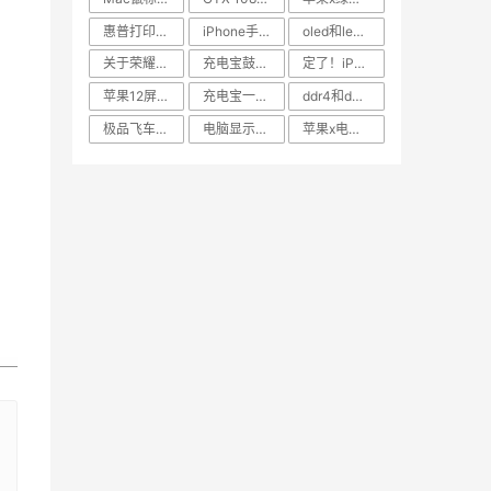
惠普打印机加墨粉步骤详解
iPhone手机设置来电显示全面屏教程
oled和led屏幕哪个好
关于荣耀x10的用机优缺点的盘点
充电宝鼓包是什么原因造成的
定了！iPhone 15要涨价：超大杯超10000元
苹果12屏幕 LG版本辨别教程#笔记本回收
充电宝一买来要不要马上充电
ddr4和ddr5的性能差距大吗
极品飞车14赛事介绍
电脑显示器没有信号的原因介绍
苹果x电池多少毫安