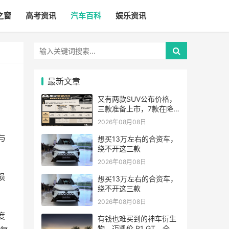
之窗
高考资讯
汽车百科
娱乐资讯
最新文章
又有两款SUV公布价格，
三款准备上市，7款在降
价
2026年08月08日
与
想买13万左右的合资车，
绕不开这三款
2026年08月08日
损
想买13万左右的合资车，
绕不开这三款
2026年08月08日
度
有钱也难买到的神车衍生
物，迈凯伦 P1 GT，全世