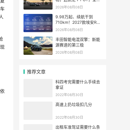
复
界就四台
2026年08月08日
车
人
9.98万起、续航干到
710km！2027款埃安RT
上市
2026年08月08日
舱
丰田智能电混双擎：新能
源赛道的第三极
现
2026年08月08日
推荐文章
科四考完需要什么手续去
拿证
依
2022年08月30日
高速上扔垃圾扣几分
2022年08月30日
出租车准驾证需要什么条