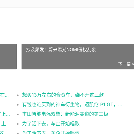
抄袭频发！蔚来曝光NOMI侵权乱象
下一篇 
又有两款SUV公布价格，三款准备上市，7款在降价
想买13万左右的合资车，绕不开这三款
有钱也难买到的神车衍生物，迈凯伦 P1 GT，全世界就四台
9.98万起、续航干到710km！2027款埃安RT上市
丰田智能电混双擎：新能源赛道的第三极
9.98万起、续航干到710km！2027款埃安RT上市
为了活下去，车企开始唱歌
降1万美金还标配800V！沃尔沃EX50曝光，这才是降维打击吧？
为了活下去，车企开始唱歌