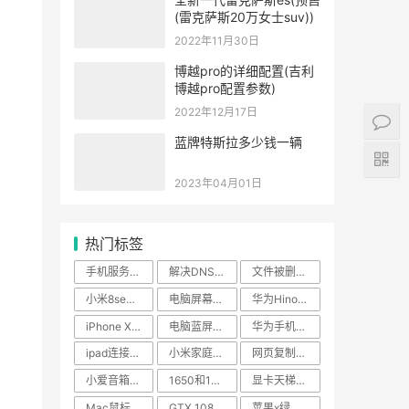
(雷克萨斯20万女士suv))
2022年11月30日
博越pro的详细配置(吉利
博越pro配置参数)
2022年12月17日
蓝牌特斯拉多少钱一辆
2023年04月01日
热门标签
手机服务密码是啥
解决DNS解析错误的小技巧
文件被删四种恢复方法
小米8se参数详细参数
电脑屏幕缩小快捷键ctrl加什么
华为Hinova9se质量怎么样
iPhone XS MAX报价详情
电脑蓝屏故障解决方法
华为手机怎么刷机解锁密码
ipad连接蓝牙耳机没有声音怎么办
小米家庭音响连接教程
网页复制不了文字怎么办
小爱音箱接入到家庭背景音响系统步骤
1650和1060哪个好
显卡天梯排行榜笔记本
Mac鼠标设置教程
GTX 1080Ti显卡报价
苹果x绿屏是要换内屏了吗