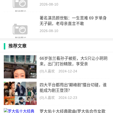
2026-08-10
著名演员颜世魁：一生苦难 69 岁单身
无子嗣，老母亲直言不敢
2026-08-10
推荐文章
66岁张兰看孙子被拒，大S只让小玥玥
来，出门打扮精致，享受亲
(0)人喜欢
2024-12-24
四大平台都甩出“巅峰剧”擂台切磋，谁
能成为剧王登顶？
(0)人喜欢
2024-12-23
罗大佑十大经典歌曲(罗大佑合作女歌