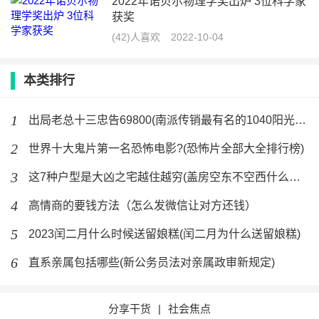
2022年诺贝尔物理学奖出炉 3位科学家
获奖
(42)人喜欢
2022-10-04
本类排行
1
出局老总十三忠告69800(南派传销最有名的1040阳光工程
2
世界十大鬼片第一名恐怖电影?(恐怖片全部大全排行榜)
3
这7种户型是大凶之宅越住越穷(盖房空东不空西什么意思)
4
高情商的要钱方法（怎么发微信让对方还钱）
5
2023闰二月什么时候送留娘糕(闰二月为什么送留娘糕)
6
直系亲属包括哪些(新公务员法对亲属政审新规定)
分享干货
|
社会焦点